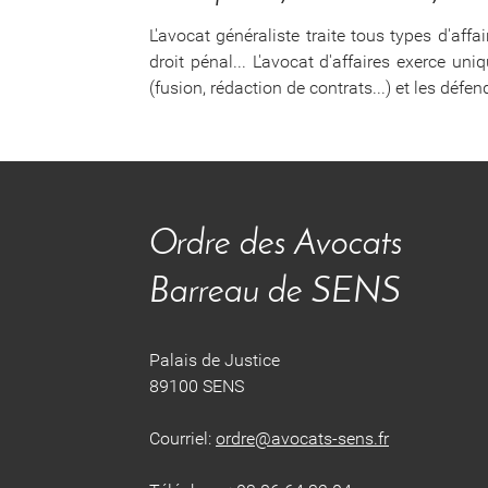
L'avocat généraliste traite tous types d'affa
droit pénal... L'avocat d'affaires exerce un
(fusion, rédaction de contrats...) et les défe
Ordre des Avocats
​​​​​​​Barreau de SENS
Palais de Justice
89100 SENS
Courriel:
ordre@avocats-sens.fr